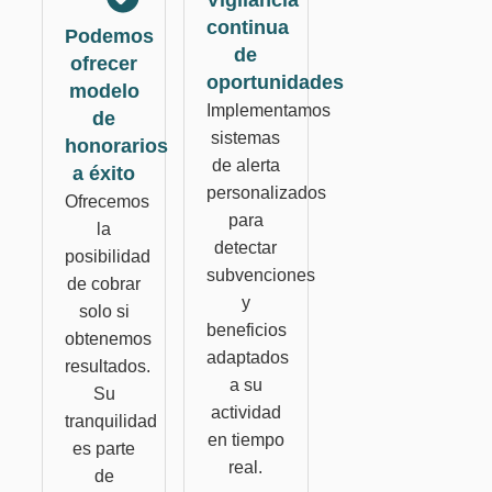
continua
Podemos
de
ofrecer
oportunidades
modelo
Implementamos
de
sistemas
honorarios
de alerta
a éxito
personalizados
Ofrecemos
para
la
detectar
posibilidad
subvenciones
de cobrar
y
solo si
beneficios
obtenemos
adaptados
resultados.
a su
Su
actividad
tranquilidad
en tiempo
es parte
real.
de