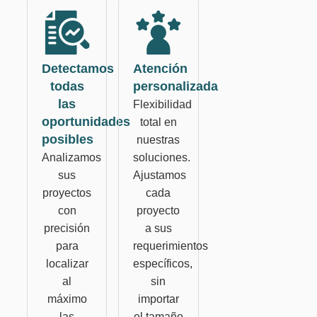
Detectamos
Atención
todas
personalizada
las
Flexibilidad
oportunidades
total en
posibles
nuestras
Analizamos
soluciones.
sus
Ajustamos
proyectos
cada
con
proyecto
precisión
a sus
para
requerimientos
localizar
específicos,
al
sin
máximo
importar
las
el tamaño